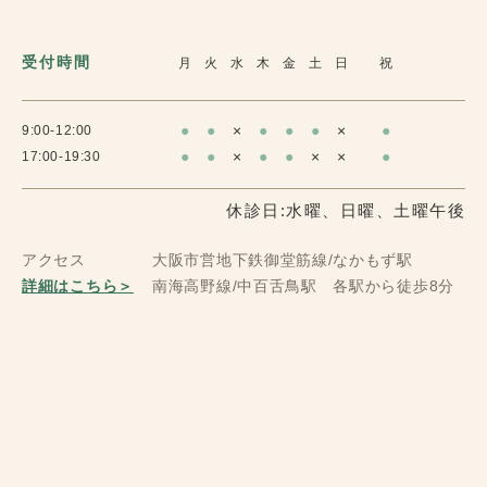
受付時間
月
火
水
木
金
土
日
祝
●
●
×
●
●
●
×
●
9:00-12:00
●
●
×
●
●
×
×
●
17:00-19:30
休診日:水曜、日曜、土曜午後
アクセス
大阪市営地下鉄御堂筋線/なかもず駅
詳細はこちら＞
南海高野線/中百舌鳥駅 各駅から徒歩8分