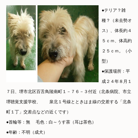
●テリア？雑
種？（未去勢オ
ス）、体長約４
５ｃｍ、体高約
２５ｃｍ。（小
型）
●保護場所：平
成２４年８月１
７日、堺市北区百舌鳥陵南町１－７６－３付近（北条病院、市立
堺聴覚支援学校、 泉北１号線とときはま線の交差する「北条
町１丁」交差点などの近くです）
●首輪等：無 毛色：白～うす茶（耳は茶色）
●年齢：不明（成犬）