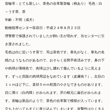
首輪等：とても新しい、茶色の合革製首輪（柄あり） 毛色：白
～うす茶、茶
年齢：不明（成犬）
動物指導センター収容日：平成２４年８月２３日
堺警察で保護されていましたが飼い主が現れず、当センターに引
き渡されました。
毛色は白に近いうす茶で、耳は茶色です。睾丸がなく、睾丸の名
残のようなものがあるので、おそらく去勢手術済みです。鼻の下
や肉球が薄桃色で、肉球は少し腫れて傷んでいるように見えま
す。ずっと四肢の肉球周辺をなめています（皮膚病？）。左目の
１ｃｍほど下に、直径５ｍｍ程度の小さなできものがあります。
目に濁り（白内障）がみられます。牙の根元に歯石がみられま
す。首輪は新品のようで、茶色の合革製で模様が入っています。
立ち上がってもすぐに座り込んでしまいます。攻撃性はなく大人