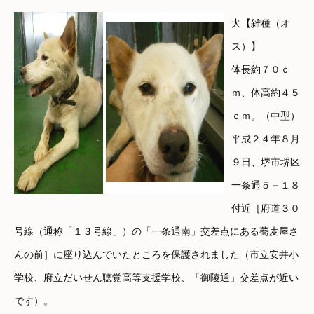
犬【雑種（オ
ス）】
体長約７０ｃ
ｍ、体高約４５
ｃｍ。（中型）
平成２４年８月
９日、堺市堺区
一条通５－１８
付近［府道３０
号線（通称「１３号線」）の「一条通南」交差点にある蕎麦屋さ
んの前］に座り込んでいたところを保護されました（市立安井小
学校、府立だいせん聴覚高等支援学校、「御陵通」交差点が近い
です）。