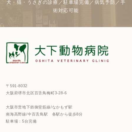
犬・猫・うさぎの診療／駐車場完備／病気予防／手
術対応可能
〒591-8032
大阪府堺市北区百舌鳥梅町3-28-6
大阪市営地下鉄御堂筋線/なかもず駅
南海高野線/中百舌鳥駅
各駅から徒歩8分
駐車場：5台完備