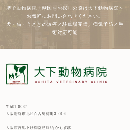
堺で動物病院・獣医をお探しの際は大下動物病院へ
お気軽にお問い合わせください。
犬・猫・うさぎの診療／駐車場完備／病気予防／手
術対応可能
〒591-8032
大阪府堺市北区百舌鳥梅町3-28-6
大阪市営地下鉄御堂筋線/なかもず駅