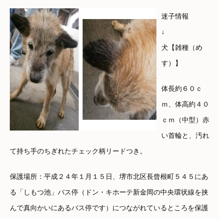
迷子情報
↓
犬【雑種（め
す）】
体長約６０ｃ
ｍ、体高約４０
ｃｍ（中型）赤
い首輪と、汚れ
て持ち手のちぎれたチェック柄リードつき。
保護場所：平成２４年１月１５日、堺市北区長曾根町５４５にあ
る「しもつ池」バス停（ドン・キホーテ新金岡の中央環状線を挟
んで真向かいにあるバス停です）につながれているところを保護