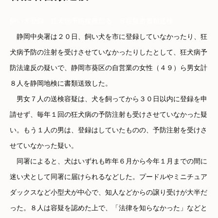
飼い犬登録、狂犬病予防接種怠る ８容疑者書類送検
静岡中央署は２０日、飼い犬を市に登録していなかったり、狂
犬病予防の注射を受けさせていなかったりしたとして、狂犬病予
防法違反の疑いで、静岡市葵区の自営業の女性（４９）ら男女計
８人を静岡地検に書類送致した。
男女７人の送検容疑は、犬を飼ってから３０日以内に登録を申
請せず、毎年１回の狂犬病の予防注射も受けさせていなかった疑
い。もう１人の男は、登録はしていたものの、予防注射を受けさ
せていなかった疑い。
同署によると、犬はいずれも昨年６月から今年１月までの間に
迷い犬として同署に届けられるなどした。プードルやミニチュア
ダックスなど小型犬が中心で、知人などからの譲り受けが大半だ
った。８人は容疑を認めた上で、「法律を知らなかった」などと