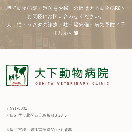
堺で動物病院・獣医をお探しの際は大下動物病院へ
お気軽にお問い合わせください。
犬・猫・うさぎの診療／駐車場完備／病気予防／手
術対応可能
〒591-8032
大阪府堺市北区百舌鳥梅町3-28-6
大阪市営地下鉄御堂筋線/なかもず駅