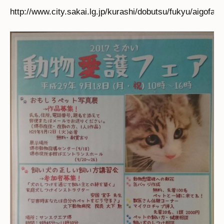
http://www.city.sakai.lg.jp/kurashi/dobutsu/fukyu/aigofair.