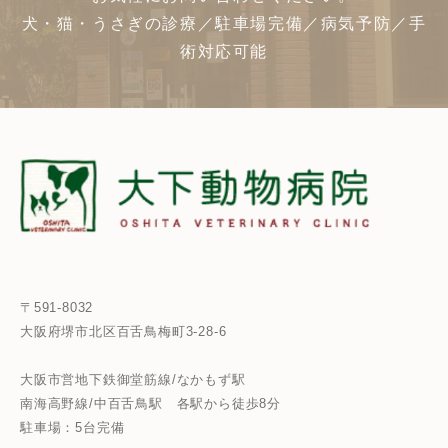
犬・猫・うさぎの診療／駐車場完備／病気予防／手
術対応可能
〒591-8032
大阪府堺市北区百舌鳥梅町3-28-6
大阪市営地下鉄御堂筋線/なかもず駅
南海高野線/中百舌鳥駅
各駅から徒歩8分
駐車場：5台完備