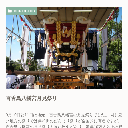
CLINICBLOG
百舌鳥八幡宮月見祭り
9月10日と11日は地元、百舌鳥八幡宮の月見祭りでした。 同じ泉
州地方の祭りでは岸和田のだんじり祭りが全国的に有名ですが、
百舌鳥八幡宮の月見祭りも長い歴史があり、毎年10万人以上の観