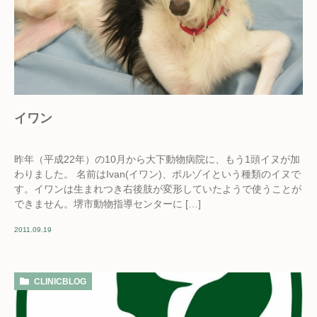
イワン
昨年（平成22年）の10月から大下動物病院に、もう1頭イヌが加
わりました。 名前はIvan(イワン)、ボルゾイという種類のイヌで
す。イワンは生まれつき右後肢が変形していたようで使うことが
できません。堺市動物指導センターに […]
2011.09.19
CLINICBLOG